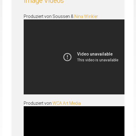
Image Videos
Produziert von Soussen &
Nina Winkler
Produziert von
WCA Art Media